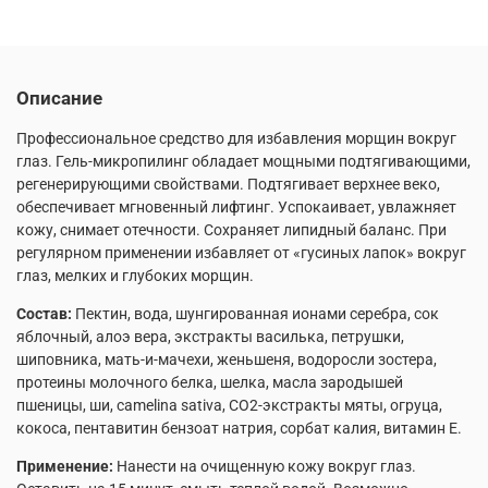
Описание
Профессиональное средство для избавления морщин вокруг
глаз. Гель-микропилинг обладает мощными подтягивающими,
регенерирующими свойствами. Подтягивает верхнее веко,
обеспечивает мгновенный лифтинг. Успокаивает, увлажняет
кожу, снимает отечности. Сохраняет липидный баланс. При
регулярном применении избавляет от «гусиных лапок» вокруг
глаз, мелких и глубоких морщин.
Состав:
Пектин, вода, шунгированная ионами серебра, сок
яблочный, алоэ вера, экстракты василька, петрушки,
шиповника, мать-и-мачехи, женьшеня, водоросли зостера,
протеины молочного белка, шелка, масла зародышей
пшеницы, ши, camelina sativa, СО2-экстракты мяты, огруца,
кокоса, пентавитин бензоат натрия, сорбат калия, витамин Е.
Применение:
Нанести на очищенную кожу вокруг глаз.