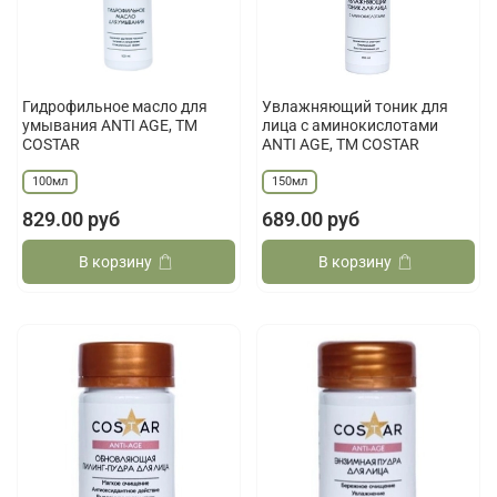
Гидрофильное масло для
Увлажняющий тоник для
умывания ANTI AGE, ТМ
лица с аминокислотами
COSTAR
ANTI AGE, ТМ COSTAR
100мл
150мл
829.00 руб
689.00 руб
В корзину
В корзину