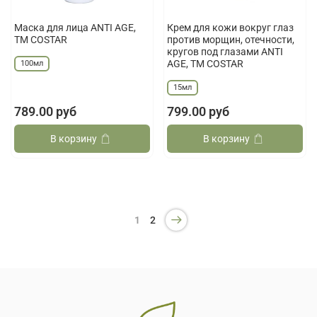
Маска для лица ANTI AGE,
Крем для кожи вокруг глаз
ТМ COSTAR
против морщин, отечности,
кругов под глазами ANTI
AGE, ТМ COSTAR
100мл
15мл
789.00 руб
799.00 руб
В корзину
В корзину
1
2