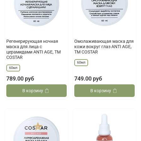
Регенерирующая ночная
Омолаживающая маска для
маска для лица с
кожи вокруг глаз ANTI AGE,
церамидами ANTI AGE, ТМ
ТМ COSTAR
COSTAR
60мл
60мл
789.00 руб
749.00 руб
В корзину
В корзину