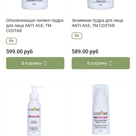
Обновляющая пилинг-пудра
Энзимная пудра для лица
для лица ANTI AGE, ТМ
ANTI AGE, ТМ COSTAR
COSTAR
50г
50г
599.00 руб
589.00 руб
В корзину
В корзину