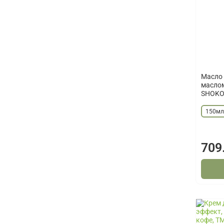
Масло 
маслом
SHOKO
150м
709