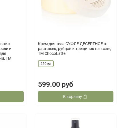
вое с
Крем для тела СУФЛЕ ДЕСЕРТНОЕ от
осли и
растяжек, рубцов и трещинок на коже,
для
TM ChocoLatte
ии, ТМ
250мл
599.00 руб
В корзину