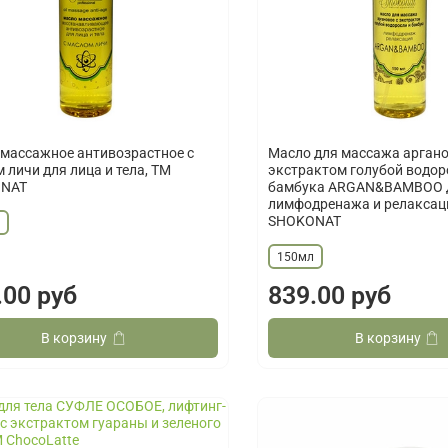
массажное антивозрастное с
Масло для массажа аргано
 личи для лица и тела, ТМ
экстрактом голубой водор
NAT
бамбука ARGAN&BAMBOO 
лимфодренажа и релаксац
SHOKONAT
л
150мл
.00 руб
839.00 руб
В корзину
В корзину