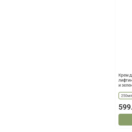
Крем д
лифтин
и зеле
250м
599