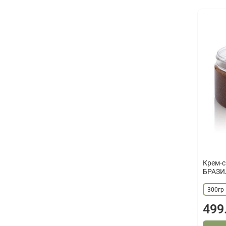
Крем-с
БРАЗИ
300гр
499