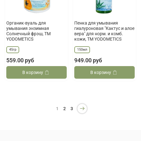
Органик-вуаль для
Пенка для умывания
умывания энзимная
гиалуроновая "Кактус и алое
Cолнечный фрэш, ТМ
вера" для норм. и комб.
YODOMETICS
кожи, ТМ YODOMETICS
45гр
150мл
559.00 руб
949.00 руб
В корзину
В корзину
1
2
3