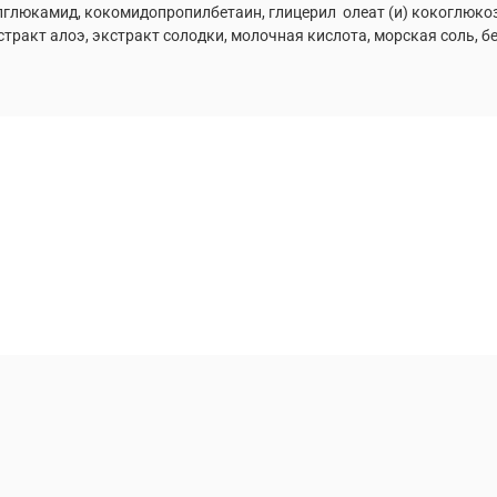
лглюкамид, кокомидопропилбетаин, глицерил олеат (и) кокоглюкоз
кстракт алоэ, экстракт солодки, молочная кислота, морская соль, б