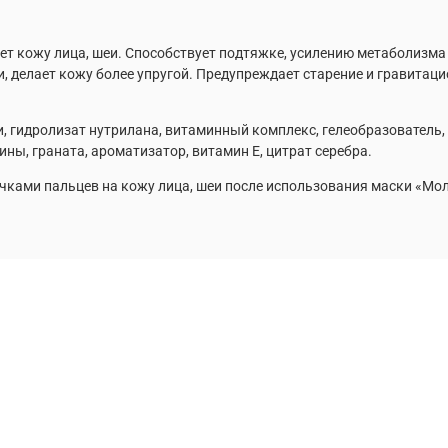
ует кожу лица, шеи. Способствует подтяжке, усилению метаболизма
 делает кожу более упругой. Предупреждает старение и гравитацио
и, гидролизат нутрилана, витаминный комплекс, гелеобразователь,
ны, граната, ароматизатор, витамин Е, цитрат серебра.
ами пальцев на кожу лица, шеи после использования маски «Мо