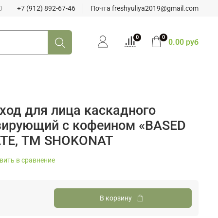
0
+7 (912) 892-67-46
Почта freshyuliya2019@gmail.com
0
0
0.00 руб
уход для лица каскадного
зирующий с кофеином «BASED
TE, ТМ SHOKONAT
вить в сравнение
В корзину