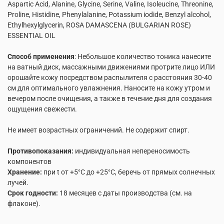
Aspartic Acid, Alanine, Glycine, Serine, Valine, Isoleucine, Threonine,
Proline, Histidine, Phenylalanine, Potassium iodide, Benzyl alcohol,
Ethylhexylglycerin, ROSA DAMASCENA (BULGARIAN ROSE)
ESSENTIAL OIL
Способ применения
: Небольшое количество тоника нанесите
на ватный диск, массажными движениями протрите лицо ИЛИ
орошайте кожу посредством распылителя с расстояния 30-40
см для оптимального увлажнения. Наносите на кожу утром и
вечером после очищения, а также в течение дня для создания
ощущения свежести.
Не имеет возрастных ограничений. Не содержит спирт.
Противопоказания:
индивидуальная непереносимость
компонентов
Хранение:
при t от +5°C до +25°C, беречь от прямых солнечных
лучей.
Срок годности:
18 месяцев с даты производства (см. на
флаконе).