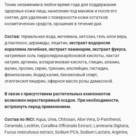
Тоник незаменим в любое время года для поддержания
здоровья кожи лица, нанесения под макияж и после его
снятия, для удаления с поверхности кожи остатков
косметических средств, орошения в течение дня.
Состав:
термальная вода, мочевина, хитозан, гель алое вера,
д-пантенол, церамиды, лецитин,
экстракт водоросли
кораллина лечебная, экстракт ламинарии, экстракт фукуса
,
натриевая соль пирролидонкарбоновой кислоты, лактат
натрия, аргинин
,
аспарагиновая кислота, глицин, аланин,
валин, пролин, серин, треонин, изолейцин, гистидин,
фенилаланин, йодид калия, бензиловый спирт,
этилгексилглицерин, эфирное масло розы дамасской.
В связи с присутствием растительных компонентов
возможен нерастворимый осадок. При необходимости,
встряхнуть перед применением.
Состав
по
INCI:
Aqua, Urea, Chitosan, Aloe Vera, D-Panthenol,
Ceramide, Lecithin, Corallina Officinalis Extract, Laminaria Digitata,
Fucus vesiculosus extract, Sodium PCA, Sodium Lactate, Arginine,