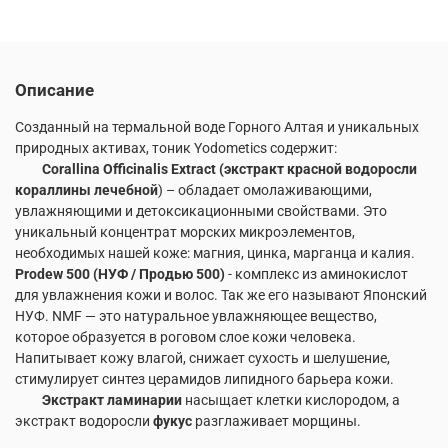
Описание
Созданный на термальной воде Горного Алтая и уникальных
природных активах, тоник Yodometics содержит:
Corallina Officinalis Extract (экстракт красной водоросли
кораллины лечебной
) – обладает омолаживающими,
увлажняющими и детоксикационными свойствами. Это
уникальный концентрат морских микроэлементов,
необходимых нашей коже: магния, цинка, марганца и калия.
Prodew 500 (НУФ / Продью 500)
- комплекс из аминокислот
для увлажнения кожи и волос. Так же его называют Японский
НУФ. NMF — это натуральное увлажняющее вещество,
которое образуется в роговом слое кожи человека.
Напитывает кожу влагой, снижает сухость и шелушение,
стимулирует синтез церамидов липидного барьера кожи.
Экстракт ламинарии
насыщает клетки кислородом, а
экстракт водоросли
фукус
разглаживает морщины.