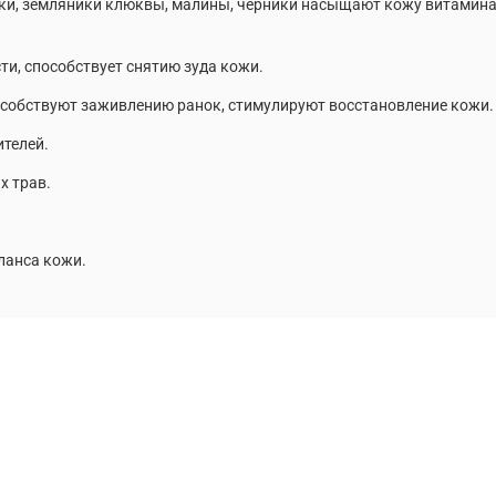
ики, земляники клюквы, малины, черники насыщают кожу витамин
и, способствует снятию зуда кожи.
пособствуют заживлению ранок, стимулируют восстановление кожи.
ителей.
х трав.
ланса кожи.