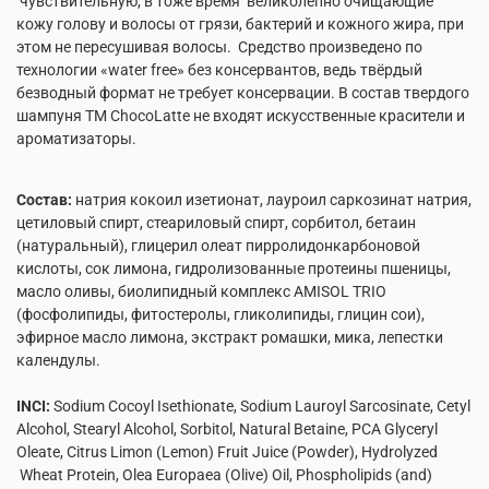
чувствительную, в тоже время великолепно очищающие
кожу голову и волосы от грязи, бактерий и кожного жира, при
этом не пересушивая волосы. Средство произведено по
технологии «water free» без консервантов, ведь твёрдый
безводный формат не требует консервации. В состав твердого
шампуня ТМ ChocoLatte не входят искусственные красители и
ароматизаторы.
Состав:
натрия кокоил изетионат, лауроил саркозинат натрия,
цетиловый спирт, стеариловый спирт, сорбитол, бетаин
(натуральный), глицерил олеат пирролидонкарбоновой
кислоты, сок лимона, гидролизованные протеины пшеницы,
масло оливы, биолипидный комплекс AMISOL TRIO
(фосфолипиды, фитостеролы, гликолипиды, глицин сои),
эфирное масло лимона, экстракт ромашки, мика, лепестки
календулы.
INCI:
Sodium Cocoyl Isethionate, Sodium Lauroyl Sarcosinate, Cetyl
Alcohol, Stearyl Alcohol, Sorbitol, Natural Betaine, PCA Glyceryl
Oleate, Citrus Limon (Lemon) Fruit Juice (Powder), Hydrolyzed
Wheat Protein, Olea Europaea (Olive) Oil, Phospholipids (and)