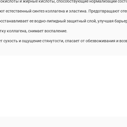
кислоты и жирные кислоты, способствующие нормализации состо
ественный синтез коллагена и эластина. Предотвращают отеки
танавливает ее водно-липидный защитный слой, улучшая барьер
у коллагена, снимает воспаление.
 сухость и ощущение стянутости, спасает от обезвоживания и возв