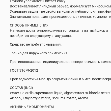
Глубоко увлажняет и питает кожу
Восстанавливает липидный барьер, нормализует микробиом
Усиливает защитные свойства кожи от неблагоприятных факт
Значительно повышает проницаемость активных компоненто
СПОСОБ ПРИМЕНЕНИЯ
Нанесите достаточное количество тоника на ватный диск и пр
перейдите к следующему этапу ухода.
Средство не требует смывания.
Только для наружного применения.
Противопоказания: индивидуальная непереносимость компо
ГОСТ 31679-2012
Срок годности 24 мес. до вскрытия банки и 6 мес. после вскр
СОСТАВ (INCI)
Water, Chlorella supernatant liquid, Algae extract 9Chlorella secre
Alcohol, Ethylhexylglycerin, Sodium Phytate, Aroma.
АКТИВНЫЕ КОМПОНЕНТЫ