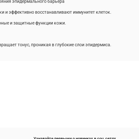
яния эпидермального барьера
 и эффективно восстанавливают иммунитет клеток.
ные и защитные функции кожи.
ращает тонус, проникая в глубокие слои эпидермиса.
Узнавайте первыми о новинках в соц.сетях