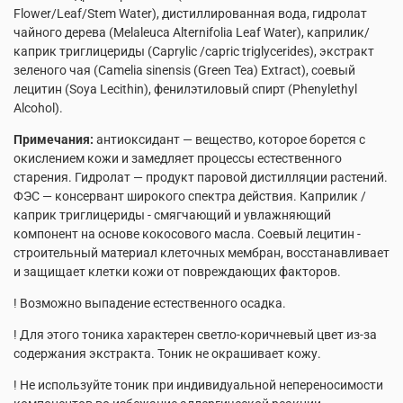
Flower/Leaf/Stem Water), дистиллированная вода, гидролат
чайного дерева (Melaleuca Alternifolia Leaf Water), каприлик/
каприк триглицериды (Caprylic /capric triglycerides), экстракт
зеленого чая (Camelia sinensis (Green Tea) Extract), соевый
лецитин (Soya Lecithin), фенилэтиловый спирт (Phenylethyl
Alcohol).
Примечания:
антиоксидант — вещество, которое борется с
окислением кожи и замедляет процессы естественного
старения. Гидролат — продукт паровой дистилляции растений.
ФЭС — консервант широкого спектра действия. Каприлик /
каприк триглицериды - смягчающий и увлажняющий
компонент на основе кокосового масла. Соевый лецитин -
строительный материал клеточных мембран, восстанавливает
и защищает клетки кожи от повреждающих факторов.
! Возможно выпадение естественного осадка.
! Для этого тоника характерен светло-коричневый цвет из-за
содержания экстракта. Тоник не окрашивает кожу.
! Не используйте тоник при индивидуальной непереносимости