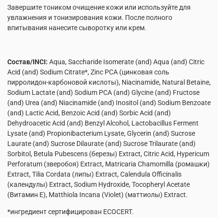
Завершите тоником очищение кожи или используйте для
увлажнения и тонизирования кожи. После полного
впитывания нанесите сыворотку или крем.
Состав
/INCI:
Aqua, Saccharide Isomerate (and) Aqua (and) Citric
Acid (and) Sodium Citrate*, Zinc PCA (цинковая соль
пирролидон-карбоновой кислоты), Niacinamide, Natural Betaine,
Sodium Lactate (and) Sodium PCA (and) Glycine (and) Fructose
(and) Urea (and) Niacinamide (and) Inositol (and) Sodium Benzoate
(and) Lactic Acid, Benzoic Acid (and) Sorbic Acid (and)
Dehydroacetic Acid (and) Benzyl Alcohol, Lactobacillus Ferment
Lysate (and) Propionibacterium Lysate, Glycerin (and) Sucrose
Laurate (and) Sucrose Dilaurate (and) Sucrose Trilaurate (and)
Sorbitol, Betula Pubescens (березы) Extract, Citric Acid, Hypericum
Perforatum (зверобоя) Extract, Matricaria Chamomilla (ромашки)
Extract, Tilia Cordata (липы) Extract, Calendula Officinalis
(календулы) Extract, Sodium Hydroxide, Tocopheryl Acetate
(Витамин Е), Matthiola Incana (Violet) (маттиолы) Extract.
*ингредиент сертифицирован ECOCERT.