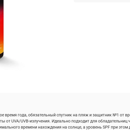
 время года, обязательный спутник на пляж и защитник №1 от в
иты от UVA/UVB-излучения. Идеально подходит для обладательниц
инимального времени нахождения на солнце, а уровень SPF при эт