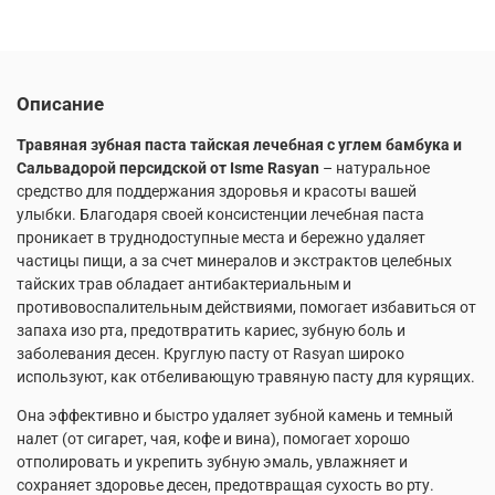
Описание
Травяная зубная паста тайская лечебная с углем бамбука и
Сальвадорой персидской от Isme Rasyan
– натуральное
средство для поддержания здоровья и красоты вашей
улыбки. Благодаря своей консистенции лечебная паста
проникает в труднодоступные места и бережно удаляет
частицы пищи, а за счет минералов и экстрактов целебных
тайских трав обладает антибактериальным и
противовоспалительным действиями, помогает избавиться от
запаха изо рта, предотвратить кариес, зубную боль и
заболевания десен. Круглую пасту от Rasyan широко
используют, как отбеливающую травяную пасту для курящих.
Она эффективно и быстро удаляет зубной камень и темный
налет (от сигарет, чая, кофе и вина), помогает хорошо
отполировать и укрепить зубную эмаль, увлажняет и
сохраняет здоровье десен, предотвращая сухость во рту.