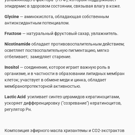
эпидермис в здоровом состоянии, связывая влагу в коже.
Glycine
— аминокислота, обладающая собственным
антиоксидантным потенциалом.
Fructose
— натуральный фруктовый сахар, увлажнитель.
Nicotinamide
обладает противовоспалительным действием;
осветляет поствоспалительную пигментацию, мягко
отбеливает; замедляет старение.
Inositol
— соединение, которое играет важную роль в
организме, и в частности в образовании липидных мембран
клеток; участвует в обмене меди и цинка, обладает
мембранопротекторной активностью.
Lactic
Acid
усиливает синтез церамидов кератиноцитами,
ускоряет дифференцировку ("созревание") кератиноцитов,
регулятор Рн.
Композиция эфирного масла хризантемы и СО2-экстрактов