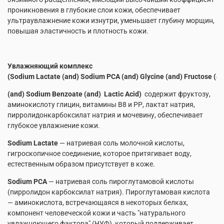
проникновения в глубокие слои кожи, обеспечивает
ультраувлажнение кожи изнутри, уменьшает глубину морщин,
повышая эластичность и плотность кожи.
Увлажняющий комплекс
(Sodium
Lactate
(
and
)
Sodium
PCA
(
and
)
Glycine
(
and
)
Fructose
(
an
(
and
)
Sodium
Benzoate
(
and
)
Lactic
Acid)
содержит фруктозу,
аминокислоту глицин, витамины В8 и РР, лактат натрия,
пирролидонкарбоксилат натрия и мочевину, обеспечивает
глубокое увлажнение кожи.
Sodium
Lactate
— натриевая соль молочной кислоты,
гигроскопичное соединение, которое притягивает воду,
естественным образом присутствует в коже.
Sodium PCA
— натриевая соль пироглутамовой кислоты
(пирролидон карбоксилат натрия). Пироглутамовая кислота
— аминокислота, встречающаяся в некоторых белках,
компонент человеческой кожи и часть "натурального
увлажняющего фактора" (НУФ), который поддерживает