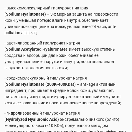
- высокомолекулярный гиалуронат натрия
(
Sodium
Hyalutonate
) – 3-х мерная защита на поверхности
кожи, уменьшая потерю влаги изнутри, обеспечивает
уникальное ощущение на коже, увлажнение 24 часа, anti-
pollution эффект;
- ацетилированный гиалуронат натрия
(
Sodium
Acetylated
Hyaluronate
) имеет высокую степень
сродства и адсорбции для кожи, обеспечивая ее
ультраувлажнение снаружи и изнутри, восстанавливает
гладкость и эластичность кожи;
- среднемолекулярный гиалуронат натрия
(
Sodium
Hyalutonate
(200
K
-400
KDa
)
) – anti-age активный
ингредиент, проникает в средние слои кожи, увлажняет,
питает кожу изнутри, стимулирует естественный иммунитет
кожи, ее заживление и восстановление после повреждений;
- гидролизованный гиалуронат натрия
(
Hydrolyzed
Hyaluronic
Acid
) экстремально низкого (олиго)
молекулярного веса (<10 KDa), полученного методом
энзимного расщепления, имеющий высочайший коэффициент