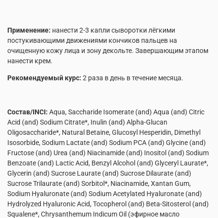
Применение:
нанести 2-3 капли сыворотки лёгкими
постукивающими движениями кончиков пальцев на
очищенную кожу лица и зону декольте. Завершающим этапом
нанести крем.
Рекомендуемый курс:
2 раза в день в течение месяца.
Состав
/INCI:
Aqua, Saccharide Isomerate (and) Aqua (and) Citric
Acid (and) Sodium Citrate*, Inulin (and) Alpha-Glucan
Oligosaccharide*, Natural Betaine, Glucosyl Hesperidin, Dimethyl
Isosorbide, Sodium Lactate (and) Sodium PCA (and) Glycine (and)
Fructose (and) Urea (and) Niacinamide (and) Inositol (and) Sodium
Benzoate (and) Lactic Acid, Benzyl Alcohol (and) Glyceryl Laurate*,
Glycerin (and) Sucrose Laurate (and) Sucrose Dilaurate (and)
Sucrose Trilaurate (and) Sorbitol*, Niacinamide, Xantan Gum,
Sodium Hyaluronate (and) Sodium Acetylated Hyaluronate (and)
Hydrolyzed Hyaluronic Acid, Tocopherol (and) Beta-Sitosterol (and)
Squalene*, Chrysanthemum Indicum Oil (эфирное масло