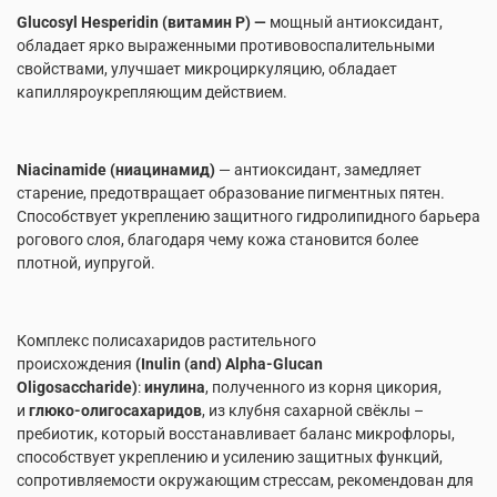
Glucosyl Hesperidin (витамин P) —
мощный антиоксидант,
обладает ярко выраженными противовоспалительными
свойствами, улучшает микроциркуляцию, обладает
капилляроукрепляющим действием.
Niacinamide (ниацинамид)
— антиоксидант, замедляет
старение, предотвращает образование пигментных пятен.
Способствует укреплению защитного гидролипидного барьера
рогового слоя, благодаря чему кожа становится более
плотной, иупругой.
Комплекс полисахаридов растительного
происхождения
(Inulin (and) Alpha-Glucan
Oligosaccharide)
:
инулина
, полученного из корня цикория,
и
глюко-олигосахаридов
, из клубня сахарной свёклы –
пребиотик, который восстанавливает баланс микрофлоры,
способствует укреплению и усилению защитных функций,
сопротивляемости окружающим стрессам, рекомендован для