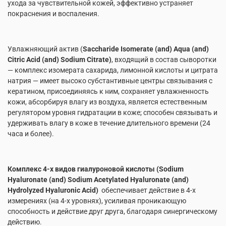
ухода за чувствительной кожей, эффективно устраняет
покраснения и воспаления.
Увлажняющий актив (
Saccharide Isomerate (and) Aqua (and)
Citric Acid (and) Sodium Citrate)
, входящий в состав сыворотки
— комплекс изомерата сахарида, лимонной кислоты и цитрата
натрия — имеет высоко субстантивные центры связывания с
кератином, присоединяясь к ним, сохраняет увлажненность
кожи, абсорбируя влагу из воздуха, является естественным
регулятором уровня гидратации в коже; способен связывать и
удерживать влагу в коже в течение длительного времени (24
часа и более).
Комплекс 4-х видов гиалуроновой кислоты (S
odium
Hyaluronate (and) Sodium Acetylated Hyaluronate (and)
Hydrolyzed Hyaluronic Acid)
обеспечивает действие в 4-х
измерениях (на 4-х уровнях), усиливая проникающую
способность и действие друг друга, благодаря синергическому
действию.