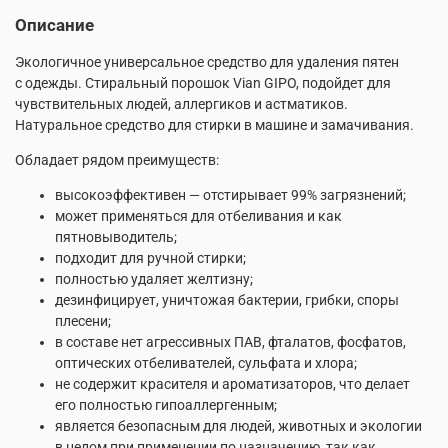
Описание
Экологичное универсальное средство для удаления пятен
с одежды. Стиральный порошок Vian GIPO, подойдет для
чувствительных людей, аллергиков и астматиков.
Натуральное средство для стирки в машине и замачивания.
Обладает рядом преимуществ:
высокоэффективен — отстирывает 99% загрязнений;
может применяться для отбеливания и как
пятновыводитель;
подходит для ручной стирки;
полностью удаляет желтизну;
дезинфицирует, уничтожая бактерии, грибки, споры
плесени;
в составе нет агрессивных ПАВ, фталатов, фосфатов,
оптических отбеливателей, сульфата и хлора;
не содержит красителя и ароматизаторов, что делает
его полностью гипоаллергенным;
является безопасным для людей, животных и экологии
в целом при применении по назначению, так как