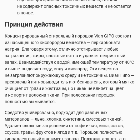
не содержит опасных токсичных веществ и не остается
в почве.
Принцип действия
Концентрированный стиральный порошок Vian GIPO состоит
из насыщенного кислородом вещества — перкарбоната
натрия. Благодаря этому, отлично отстирывает любые
загрязнения, жиры, сложные пятна и удаляет неприятный
запах. Взаимодействуя с водой, имеющей температуру от 40°С
и выше, выделяет соду, воду и кислород. Эти вещества
не загрязняют окружающую среду и не токсичны. Виан Гипо —
прекрасный пятновыводитель и отбеливатель, который мягко
очищает от грязи и желтизны, но никак не влияет на цвет
и не портит волокна ткани. При полоскании порошок
полностью вымывается.
Средство универсально, подходит для различных
материалов — льна, хлопка, синтетики, смесовых тканей.
Удаляет сложные загрязнения от кофе и чая, вина, соков,
соусов, травы, фруктов и ягод и т.д. Порошок полностью
гипоаллергенный и не имеет запаха. Подходит для тех, кто