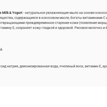
 Milk & Yogurt
- натуральное увлажняющие мыло на основе кокосо
 вещества, содержащиеся в кокосовом масле, богаты витаминами С
твращающими преждевременное старение кожи (появление морщин
амину Е, сохраняет кожу гладкой и здоровой. Рисовое молочко и 
ой.
сид натрия, деионизированная вода, пчелиный воск, витамин Е, аро