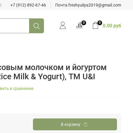
0
+7 (912) 892-67-46
Почта freshyuliya2019@gmail.com
0
0
0.00 руб
совым молочком и йогуртом
ice Milk & Yogurt), ТМ U&I
вить в сравнение
В корзину