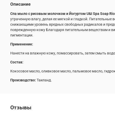
Описание
Спа мыло с рисовым молочком и Йогуртом U&I Spa Soap Rice
утраченную влагу, делая ее мягкой и гладкой. Питательные
снижающими уровень вредных свободных радикалов и предо
поврежденную кожу Благодаря питательным веществам и вит
пигментации.
Применение:
Нанести на влажную кожу, помассировать, затем смыть вод
Состав:
Кокосовое масло, оливковое масло, пальмовое масло, гидрок
Производство:
Таиланд.
Отзывы