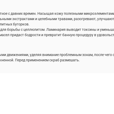
вестное с давних времен. Насыщая кожу полезными микроэлементам
ьными экстрактами и целебными травами, разогревают, улучшают
литных бугорков.
е для борьбы с целлюлитом. Ламинария выводит токсины и уменьш
масел придаст бодрости и превратит банную процедуру в удовольс
ыми движениями, уделяя внимание проблемным зонам, после чего с
ажненной. Перед применением скраб размешать.