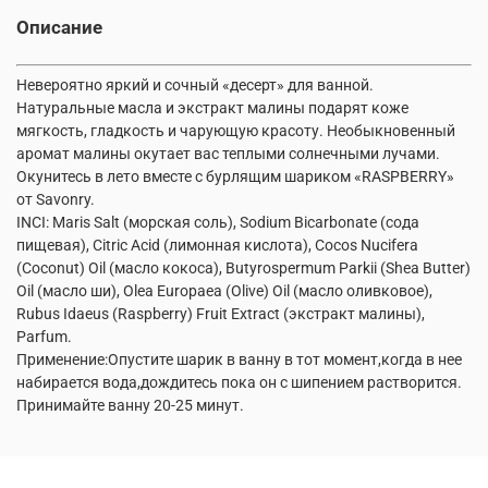
Описание
Невероятно яркий и сочный «десерт» для ванной.
Натуральные масла и экстракт малины подарят коже
мягкость, гладкость и чарующую красоту. Необыкновенный
аромат малины окутает вас теплыми солнечными лучами.
Окунитесь в лето вместе с бурлящим шариком «RASPBERRY»
от Savonry.
INCI: Maris Salt (морская соль), Sodium Вicarbonate (сода
пищевая), Citric Acid (лимонная кислота), Cocos Nucifera
(Coconut) Oil (масло кокоса), Butyrospermum Parkii (Shea Butter)
Oil (масло ши), Olea Europaea (Olive) Oil (масло оливковое),
Rubus Idaeus (Raspberry) Fruit Extract (экстракт малины),
Parfum.
Применение:Опустите шарик в ванну в тот момент,когда в нее
набирается вода,дождитесь пока он с шипением растворится.
Принимайте ванну 20-25 минут.