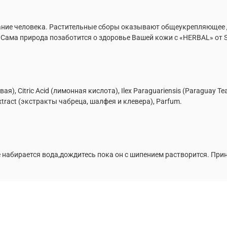
ание человека. Растительные сборы оказывают общеукрепляющее де
Сама природа позаботится о здоровье Вашей кожи с «HERBAL» от S
ая), Citric Acid (лимонная кислота), Ilex Paraguariensis (Paraguay Tea
m Extract (экстракты чабреца, шалфея и клевера), Parfum.
е набирается вода,дождитесь пока он с шипением растворится. При