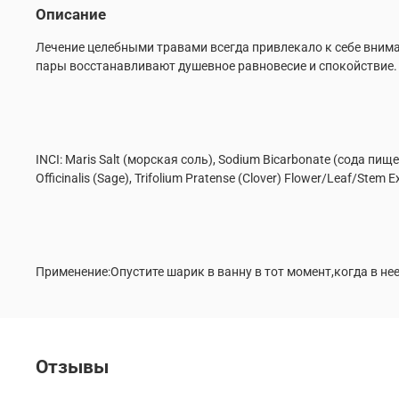
Описание
Лечение целебными травами всегда привлекало к себе вним
пары восстанавливают душевное равновесие и спокойствие. 
INCI: Maris Salt (морская соль), Sodium Вicarbonate (сода пищев
Officinalis (Sage), Trifolium Pratense (Clover) Flower/Leaf/Ste
Применение:
Опустите шарик в ванну в тот момент,когда в не
Отзывы