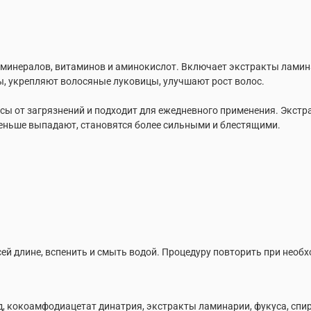
 минералов, витаминов и аминокислот. Включает экстракты ламина
, укрепляют волосяные луковицы, улучшают рост волос.
ы от загрязнений и подходит для ежедневного применения. Экстр
меньше выпадают, становятся более сильными и блестящими.
ей длине, вспенить и смыть водой. Процедуру повторить при необ
, кокоамфодиацетат динатрия, экстракты ламинарии, фукуса, спир