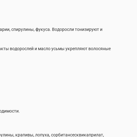
рии, спирулины, фукуса. Водоросли тонизируют и
акты водорослей и масло усьмы укрепляют волосяные
ходимости.
улины, крапивы, лопуха, сорбитансесквикаприлат,