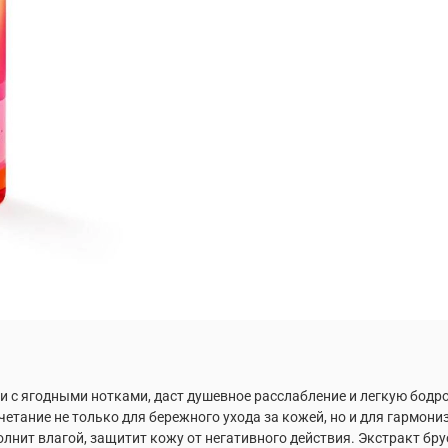
 с ягодными нотками, даст душевное расслабление и легкую бодр
очетание не только для бережного ухода за кожей, но и для гармо
полнит влагой, защитит кожу от негативного действия. Экстракт бру