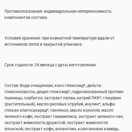
Противопоказания: индивидуальная непереносимость
компонентов состава.
Условия хранения: при комнатной температуре вдали от
источников тепла в закрытой упаковке.
Срок годности: 24 месяца с даты изготовления.
Состав: Вода очищенная, коко глюкозид*, дельта-
глюконолактон, децил глюкозид*, гидролизованный протеин
пшеницы, сорбитол, экстракт папаи, натрий ПКК*, глицерин
(растительный), масло рисовых отрубей, инулин*, альфа-
глюкан олигосахарид*, пантенол, масло конопли, масло
зеленого кофе, экстракт гамамелиса, экстракт зеленого чая,
экстракт жимолости душистой, экстракт жимолости
японской, экстракт кофе, аллантоин, ксантановая камедь,