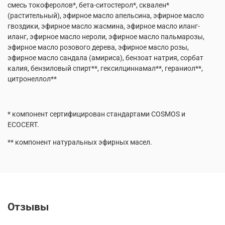
смесь токоферолов*, бета-ситостерол*, сквален*
(растительный), эфирное масло апельсина, эфирное масло
гвоздики, эфирное масло жасмина, эфирное масло иланг-
иланг, эфирное масло нероли, эфирное масло пальмарозы,
эфирное масло розового дерева, эфирное масло розы,
эфирное масло сандала (амириса), бензоат натрия, сорбат
калия, бензиловый спирт**, гексилциннамал**, гераниол**,
цитронеллол**
* компонент сертифицирован стандартами COSMOS и
ECOCERT.
** компонент натуральных эфирных масел.
Отзывы