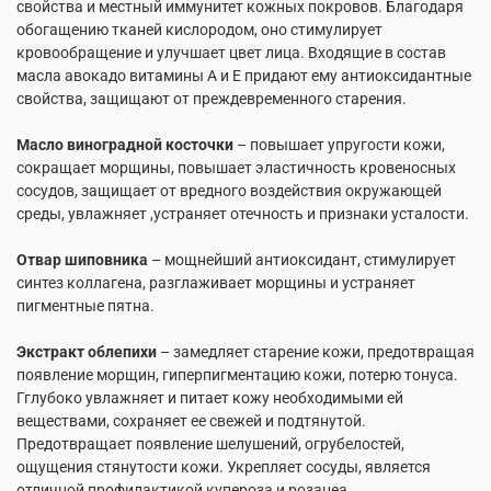
свойства и местный иммунитет кожных покровов. Благодаря
обогащению тканей кислородом, оно стимулирует
кровообращение и улучшает цвет лица. Входящие в состав
масла авокадо витамины А и Е придают ему антиоксидантные
свойства, защищают от преждевременного старения.
Масло виноградной косточки
– повышает упругости кожи,
сокращает морщины, повышает эластичность кровеносных
сосудов, защищает от вредного воздействия окружающей
среды, увлажняет ,устраняет отечность и признаки усталости.
Отвар шиповника
– мощнейший антиоксидант, стимулирует
синтез коллагена, разглаживает морщины и устраняет
пигментные пятна.
Экстракт облепихи
– замедляет старение кожи, предотвращая
появление морщин, гиперпигментацию кожи, потерю тонуса.
Гглубоко увлажняет и питает кожу необходимыми ей
веществами, сохраняет ее свежей и подтянутой.
Предотвращает появление шелушений, огрубелостей,
ощущения стянутости кожи. Укрепляет сосуды, является
отличной профилактикой купероза и розацеа.