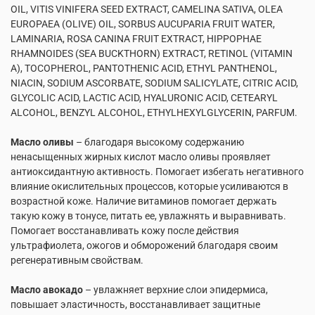
OIL, VITIS VINIFERA SEED EXTRACT, CAMELINA SATIVA, OLEA
EUROPAEA (OLIVE) OIL, SORBUS AUCUPARIA FRUIT WATER,
LAMINARIA, ROSA CANINA FRUIT EXTRACT, HIPPOPHAE
RHAMNOIDES (SEA BUCKTHORN) EXTRACT, RETINOL (VITAMIN
A), TOCOPHEROL, PANTOTHENIC ACID, ETHYL PANTHENOL,
NIACIN, SODIUM ASCORBATE, SODIUM SALICYLATE, CITRIC ACID,
GLYCOLIC ACID, LACTIC ACID, HYALURONIC ACID, CETEARYL
ALCOHOL, BENZYL ALCOHOL, ETHYLHEXYLGLYCERIN, PARFUM.
Масло оливы
– благодаря высокому содержанию
ненасыщенных жирных кислот масло оливы проявляет
антиоксидантную активность. Помогает избегать негативного
влияние окислительных процессов, которые усиливаются в
возрастной коже. Наличие витаминов помогает держать
такую кожу в тонусе, питать ее, увлажнять и выравнивать.
Помогает восстанавливать кожу после действия
ультрафиолета, ожогов и обморожений благодаря своим
регенеративным свойствам.
Масло авокадо
– увлажняет верхние слои эпидермиса,
повышает эластичность, восстанавливает защитные