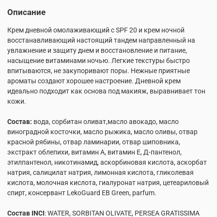
Описание
Крем дневной омолаживающий с SPF 20 и крем ночной
восстанавливающий настоящий тандем направленный на
увлажнение и защиту днем и восстановление и питание,
насыщение витаминами ночью. Легкие текстуры быстро
впитываются, не закупоривают поры. Нежные приятные
ароматы создают хорошее настроение. Дневной крем
идеально подходит как основа под макияж, выравнивает тон
кожи.
Состав:
вода, сорбитан оливат,масло авокадо, масло
виноградной косточки, масло рыжика, масло оливы, отвар
красной рябины, отвар ламинарии, отвар шиповника,
экстракт облепихи, витамин А, витамин Е, Д-пантенол,
этилпантенол, никотинамид, аскорбиновая кислота, аскорбат
натрия, салицилат натрия, лимонная кислота, гликолевая
кислота, молочная кислота, гиалуронат натрия, цетеариловый
спирт, консервант LekoGuard EB Green, parfum.
Состав INCI
: WATER, SORBITAN OLIVATE, PERSEA GRATISSIMA