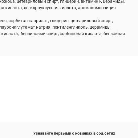
жожоба, цетеариловый спирт, глицерин, витамин F, церамиды,
ая кислота, дегидроуксусная кислота, аромакомпозиция.
еля, сорбитан каприлат, глицерин, цетеариловый спирт,
 лауроилглутамат натрия, пентиленгликоль, церамиды,
 кислота, бензиловый спирт, сорбиновая кислота, бензойная
Узнавайте первыми о новинках в соц.сетях