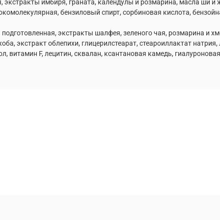
я, экстракты имбиря, граната, календулы и розмарина, масла ши и 
окомолекулярная, бензиловый спирт, сорбиновая кислота, бензойн
 подготовленная, экстракты шалфея, зеленого чая, розмарина и хм
оба, экстракт облепихи, глицерилстеарат, стеароиллактат натрия,
, витамин F, лецитин, сквалан, ксантановая камедь, гиалуроновая