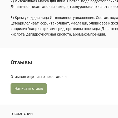
2) Интенсивная маска для лица. Состав: вода подготовленна
Д-пантенол, ксантановая камедь, гиалуроновая кислота выс
3) Крем-уход для лица Интенсивное увлажнение. Состав: вода
цетеарилоливат, сорбитаноливат, масла ши, оливковое и жож
каприлик/каприк триглицерид, протеины пшеницы, Д-пантенол
кислота, дегидроуксусная кислота, аромакомпозиция.
Отзывы
Отзывов еще никто не оставлял
Написать отзыв
О КОМПАНИИ