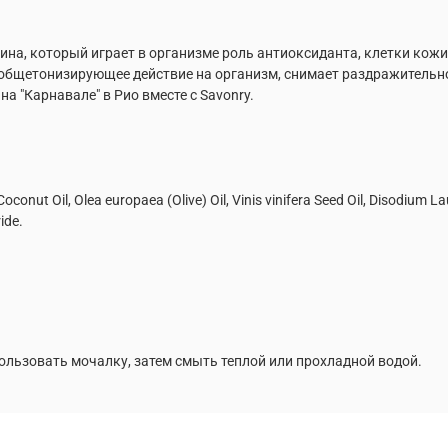
ина, который играет в организме роль антиоксиданта, клетки ко
 общетонизирующее действие на организм, снимает раздражительно
а "Карнавале" в Рио вместе с Savonry.
Coconut Oil, Olea europaea (Olive) Oil, Vinis vinifera Seed Oil, Disodium 
ide.
ользовать мочалку, затем смыть теплой или прохладной водой.