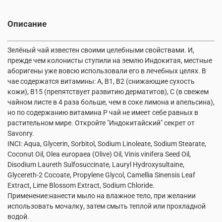
Описание
Зелёный чай известен своими целебными свойствами. И,
прежде чем колонисты ступили на землю Индокитая, местные
аборигены уже вовсю использовали его в лечебных целях. В
чае содержатся витамины: А, В1, В2 (снижающие сухость
кожи), В15 (препятствует развитию дерматитов), С (в свежем
чайном листе в 4 раза больше, чем в соке лимона и апельсина),
но по содержанию витамина Р чай не имеет себе равных в
растительном мире. Откройте "Индокитайский" секрет от
Savonry.
INCI: Aqua, Glycerin, Sorbitol, Sodium Linoleate, Sodium Stearate,
Coconut Oil, Olea europaea (Olive) Oil, Vinis vinifera Seed Oil,
Disodium Laureth Sulfosuccinate, Lauryl Hydroxysultaine,
Glycereth-2 Cocoate, Propylene Glycol, Camellia Sinensis Leaf
Extract, Lime Blossom Extract, Sodium Chloride.
Применение:нанести мыло на влажное тело, при желании
использовать мочалку, затем смыть теплой или прохладной
водой.