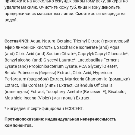
приложите на несколько секунд к закрытому веку, аккуратно
удалите макияж. Очистите кожу губ, лица и зону декольте,
придерживаясь массажных линий. Смойте остатки средства
водой.
Состав/
INCI:
Aqua, Natural Betaine, Triethyl Citrate (триэтиловый
эфир лимонной кислоты), Saccharide Isomerate (and) Aqua
(and) Citric Acid (and) Sodium Citrate*, Caprylyl/Capryl Glucoside*,
Benzyl alcohol (and) Glyceryl Laurate*, Lactobacillus Ferment
Lysate (and) Propionibacterium Lysate, PCA Glyceryl Oleate*,
Betula Pubescens (березы) Extract, Citric Acid, Hypericum
Perforatum (зверобоя) Extract, Matricaria Chamomilla (ромашки)
Extract, Tilia Cordata (липы) Extract, Calendula Officinalis
(календулы) Extract, Tocopheryl Acetate (Витамин Е), Bisabolol,
Matthiola Incana (Violet) (маттиолы) Extract.
* ингредиент сертифицирован ECOCERT.
Противопоказание: индивидуальная непереносимость
компонентов.