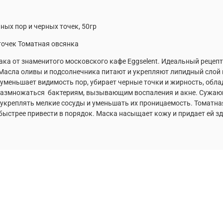
ных пор и черных точек, 50гр
точек Томатная овсянка
а от знаменитого московского кафе Eggselent. Идеальный рецепт д
 Масла оливы и подсолнечника питают и укрепляют липидный слой
меньшает видимость пор, убирает черные точки и жирность, об
 размножаться бактериям, вызывающим воспаления и акне. Сужающ
креплять мелкие сосуды и уменьшать их проницаемость. Томатная
ыстрее привести в порядок. Маска насыщает кожу и придает ей здо