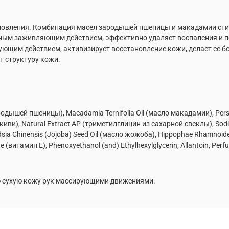
новления. Комбинация масел зародышей пшеницы и макадамии сти
расным заживляющим действием, эффективно удаляет воспаления и 
щим действием, активизирует восстановление кожи, делает ее бо
 структуру кожи.
зародышей пшеницы), Macadamia Ternifolia Oil (масло макадамии), Perse
 киви), Natural Extract AP (триметилглицин из сахарной свеклы), Sodiu
odsia Chinensis (Jojoba) Seed Oil (масло жожоба), Hippophae Rhamnoid
 (витамин Е), Phenoxyethanol (and) Ethylhexylglycerin, Allantoin, Perf
ю сухую кожу рук массирующими движениями.