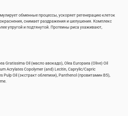
мулирует обменные процессы, ускоряет регенерацию клеток
покраснения, снимает раздражения и шелушения. Комплекс
лее упругой и подтянутой. Протеины риса ухаживают,
a Gratissima Oil (масло авокадо), Olea Еuropaea (Olive) Oil
m Acrylates Copolymer (and) Lecitin, Caprylic/Capric
es Pulp Oil (экстракт облепихи), Panthenol (провитамин В5),
ume.