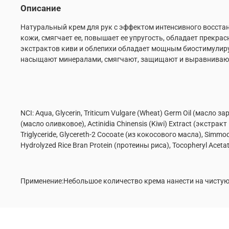
Описание
Натуральный крем для рук с эффектом интенсивного восста
кожи, смягчает ее, повышает ее упругость, обладает прек
экстрактов киви и облепихи обладает мощным биостимулирую
насыщают минералами, смягчают, защищают и выравнивают
NCI: Aqua, Glycerin, Triticum Vulgare (Wheat) Germ Oil (масло 
(масло оливковое), Actinidia Chinensis (Kiwi) Extract (экстракт
Triglyceride, Glycereth-2 Cocoate (из кокосового масла), Simm
Hydrolyzed Rice Bran Protein (протеины риса), Tocopheryl Acetate
Применение:Небольшое количество крема нанести на чисту