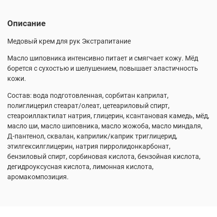
Описание
Медовый крем для рук Экстрапитание
Масло шиповника интенсивно питает и смягчает кожу. Мёд
борется с сухостью и шелушением, повышает эластичность
кожи.
Состав: вода подготовленная, сорбитан каприлат,
полиглицерил стеарат/олеат, цетеариловый спирт,
стеароиллактилат натрия, глицерин, ксантановая камедь, мёд,
масло ши, масло шиповника, масло жожоба, масло миндаля,
Д-пантенол, сквалан, каприлик/каприк триглицерид,
этилгексилглицерин, натрия пирролидонкарбонат,
бензиловый спирт, сорбиновая кислота, бензойная кислота,
дегидроуксусная кислота, лимонная кислота,
аромакомпозиция.