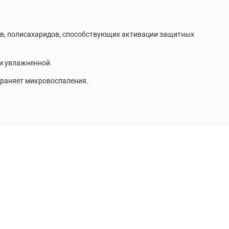
в, полисахаридов, способствующих активации защитных
и увлажненной.
траняет микровоспаления.