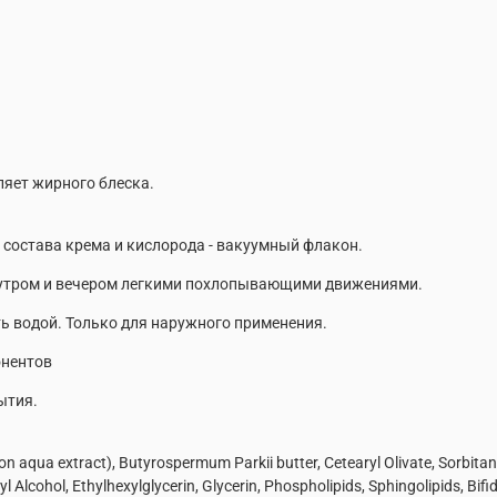
ляет жирного блеска.
остава крема и кислорода - вакуумный флакон.
те утром и вечером легкими похлопывающими движениями.
водой. Только для наружного применения.
онентов
ытия.
ion aqua extract), Butyrospermum Parkii butter, Cetearyl Olivate, Sorbitan
yl Alcohol, Ethylhexylglycerin, Glycerin, Phospholipids, Sphingolipids, Bi