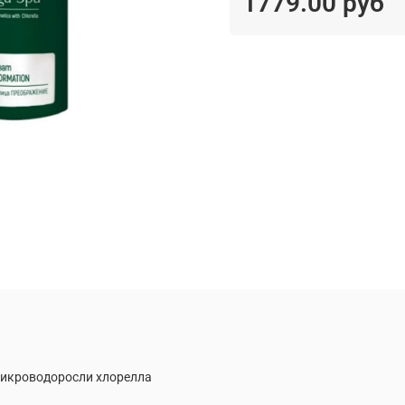
1779.00 руб
микроводоросли хлорелла