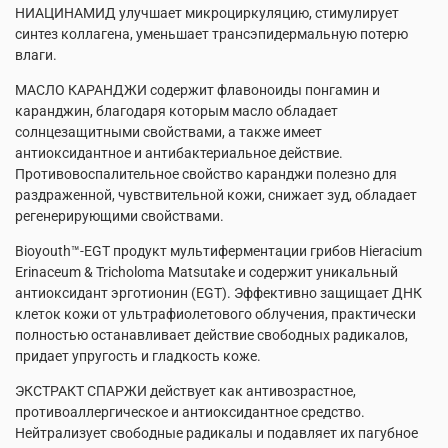
НИАЦИНАМИД улучшает микроциркуляцию, стимулирует
синтез коллагена, уменьшает трансэпидермальную потерю
влаги.
МАСЛО КАРАНДЖИ содержит флавоноиды понгамин и
каранджин, благодаря которым масло обладает
солнцезащитными свойствами, а также имеет
антиоксидантное и антибактериальное действие.
Противовоспалительное свойство каранджи полезно для
раздраженной, чувствительной кожи, снижает зуд, обладает
регенерирующими свойствами.
Bioyouth™-EGT продукт мультиферментации грибов Hieracium
Erinaceum & Tricholoma Matsutake и содержит уникальный
антиоксидант эрготионин (EGT). Эффективно защищает ДНК
клеток кожи от ультрафиолетового облучения, практически
полностью останавливает действие свободных радикалов,
придает упругость и гладкость коже.
ЭКСТРАКТ СПАРЖИ действует как антивозрастное,
противоаллергическое и антиоксидантное средство.
Нейтрализует свободные радикалы и подавляет их пагубное