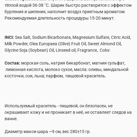
тёплой водой 36-38 ˚С. Шарик быстро растворится с эффектом
бурления и шипения, наполнит воздух приятным ароматом.
Рекомендуемая длительность процедуры 15-20 минут.
INCI:
Sea Salt, Sodium Bicarbonate, Magnesium Sulfate, Citric Acid,
Milk Powder, Olea Europaea (Olive) Fruit Oil, Sweet Almond Oil,
Glycine Soja (Soybean) Oil, Linseed oil, Fragrance, Color.
Состав:
морская соль, натрия бикарбонат, магния сульфат,
лимонная кислота, молоко сухое, масла: оливы, миндальной
косточки, сои, льна; парфюм, пищевой краситель.
Используемый краситель - пищевой, он безопасен, не
окрашивает кожу и не проникает в неё, не оставляет следов на
ванне.
Диаметр макси-шара ~9 см, вес 280±15 гр.