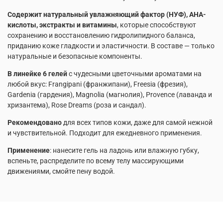
Содержит натуральный увлажняющий фактор (НУФ), AHA-
кислоты, экстракты и витамины
, которые способствуют
сохранению и восстановлению гидролипидного баланса,
приданию коже гладкости и эластичности. В составе — только
натуральные и безопасные компоненты.
В линейке 6 гелей
с чудесными цветочными ароматами на
любой вкус: Frangipani (франжипани), Freesia (фрезия),
Gardenia (гардения), Magnolia (магнолия), Provence (лаванда и
хризантема), Rose Dreams (роза и сандал).
Рекомендовано
для всех типов кожи, даже для самой нежной
и чувствительной. Подходит для ежедневного применения.
Применение
: нанесите гель на ладонь или влажную губку,
вспеньте, распределите по всему телу массирующими
движениями, смойте пену водой.