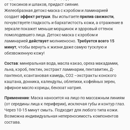
от токсинов и шлаков, придаст сияние.
Желеобразная детокс-маска с кэробом и ламинарией
создает
эффект ретуши
. Вы испытаете
прилив свежести
,
почувствуете гладкость и бархатистость кожи, а отражение в
зеркале покажет меньше морщинок и здоровый оттенок
помолодевшего лица. Детокс-маска с кэробом и
ламинарией
действует
молниеносно.
Требуется всего 15
минут
, чтобы вернуть к жизни даже самую тусклую и
обезвоженную кожу!
Состав
: минеральная вода, масла
какао
, ореха
макадамии
,
льна, кэроб,
пектин
, экстракт
ламинарии
,
пентавитин
,
Д-
пантенол
, ксантановая камедь, СО2 –экстракты конского
каштана, донника, календулы, облепихи,
кофейных зерен
,
эфирное масло корицы, бензоат натрия.
Применение
: Маска наносится на лицо по массажным линиям
(от середины лица к периферии), исключая губы и контур глаз.
Через 10-15 минут смыть. Подходит для любого типа кожи.
Возможна индивидуальная непереносимость компонентов
состава.