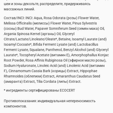
шеи и зоны декольте, распределите, придерживаясь
массажных линий.
Состав/INCI: INCI: Aqua, Rosa Odorata (розы) Flower Water,
Melissa Officinalis (мелиссы) Flower Water, Pinus Sylvestris
(сосны) Bud Water, Papaver Somniferum Seed (семян мака) Oil,
Argania Spinosa Kernel (арганы) Oil, Glyceryl
Citrate/Lactate/Linoleate/Oleate*, Betaine, Isoamyl Laurate (and)
Isoamyl Cocoate*, Bifida Ferment Lysate (and) Lactobacillus
Ferment Lysate, Squalane, Panthenol, Benzyl Alcohol (and) Glyceryl
Laurate*, Tocopheryl Acetate (витамин Е), Amorphophallus Konjac
Root Powder, Rosa Affinis Rubiginosa Oil (эфирное масло розы),
Sodium Hyaluronate, Linoleic Acid (and) Linolenic Acid (витамин
F), Cinnamomum Cassia Bark (корицы) Extract, Hippophae
Rhamnoides (облепихи) Extract, Amaranthus Caudatus Seed
(амаранта) Extract, Tilia Cordata (липы) Extract.
* ингредиенты сертифицированы ECOCERT
Противопоказания: индивидуальная непереносимость
компонентов.