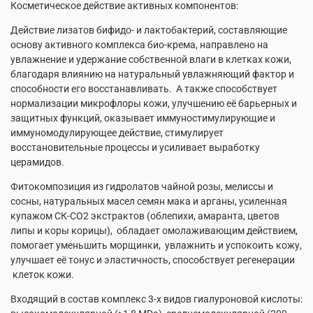
Косметическое действие активных компонентов:
Действие лизатов бифидо- и лактобактерий, составляющие
основу активного комплекса био-крема, направлено на
увлажнение и удержание собственной влаги в клетках кожи,
благодаря влиянию на натуральный увлажняющий фактор и
способности его восстанавливать. А также способствует
нормализации микрофлоры кожи, улучшению её барьерных и
защитных функций, оказывает иммуностимулирующие и
иммуномодулирующее действие, стимулирует
восстановительные процессы и усиливает выработку
церамидов.
Фитокомпозиция из гидролатов чайной розы, мелиссы и
сосны, натуральных масел семян мака и арганы, усиленная
купажом СК-СО2 экстрактов (облепихи, амаранта, цветов
липы и коры корицы), обладает омолаживающим действием,
помогает уменьшить морщинки, увлажнить и успокоить кожу,
улучшает её тонус и эластичность, способствует регенерации
клеток кожи.
Входящий в состав комплекс 3-х видов гиалуроновой кислоты: