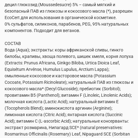
децил глюкозид (Moussedesucre) 5% – самый мягкий и
безопасный ПАВ из глюкозы и кокосового масла (*), разрешен
EcoCert для использования в органической косметике.
0% сульфатов, силиконов, парабенов, PEG, 95% натуральных
компонентов. Подходит для веганов.
СОСТАВ
Вода (Aqua); экстракты: коры африканской сливы, гинкго
билобы, крапивы, хвоща полевого, шишек хмеля, корня лопуха
(Extracts: Prunus Africana, Ginkgo Biloba, Urtica Dioica Leaf,
Equisétum Arvénse, Humulus Lupulus, Arctium Lappa);
омыленные кокосовое и касторовое масла (Potassium
Cocoate, Potassium Ricinoleate); натуральный ПАВ из глюкозы и
кокосового масла* (Decyl Glucoside); пребиотик (Sorbitol);
провитамин B5 (Panthenol); витамин F (Linoleic, Linolenic Acids);
молочная кислота (Lactic Acid); натуральный витамин Е
(Tocopherols Blend); аминокислота аргинин (Arginine);
лимонная кислота (Citric Acid); янтарная кислота (Succinic
Acid); витамин С (L-ascorbic Acid); натуральные консерванты:
экстракт розмарина, Нипагард SCE* (natural preservatives:
Rosmarinus Officinalis (Rosemary) Leaf, Nipaguard SCE (Sorbitan