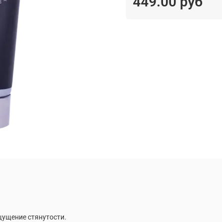
449.00 руб
щущение стянутости.