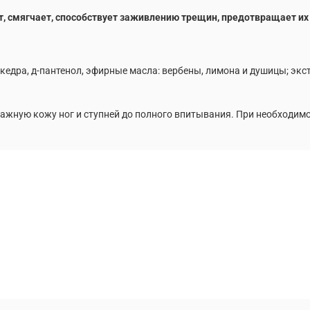
ет, смягчает, способствует заживлению трещин, предотвращает их
ца кедра, д-пантенол, эфирные масла: вербены, лимона и душицы; э
лажную кожу ног и ступней до полного впитывания. При необходим