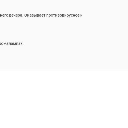
тнего вечера. Оказывает противовирусное и
аромалампах.