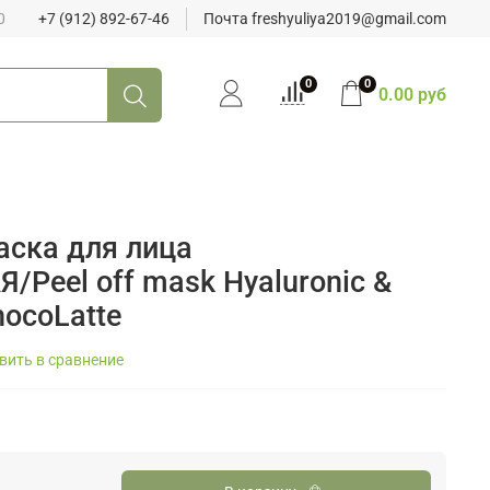
0
+7 (912) 892-67-46
Почта freshyuliya2019@gmail.com
0
0
0.00 руб
аска для лица
Peel off mask Hyaluronic &
hocoLatte
вить в сравнение