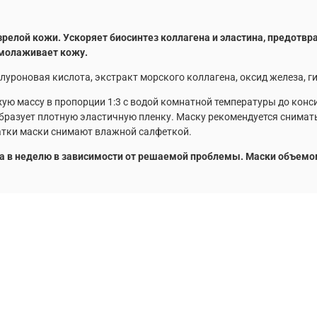
 зрелой кожи. Ускоряет биосинтез коллагена и эластина, предо
омолаживает кожу.
алуроновая кислота, экстракт морского коллагена, оксид железа, г
хую массу в пропорции 1:3 с водой комнатной температуры до конс
образует плотную эластичную пленку. Маску рекомендуется снимать
татки маски снимают влажной салфеткой.
а в неделю в зависимости от решаемой проблемы. Маски объемом